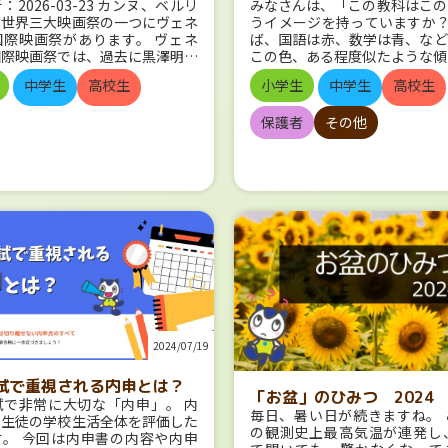
2026-03-23 カンヌ、ベルリ
みなさんは、「この教科はこの
ぶ世界三大映画祭の一つにヴェネ
うイメージを持っていますか？
国際映画祭があります。 ヴェネ
ば、国語は赤、数学は青、など
国際映画祭では、過去に黒澤明監
この色、ある程度似たような傾
垣浩監督、北野武監督が最高賞で
かと思えば、「え？その色なの
中学生
高校生
小学生
中学生
高校生
獅子賞を受賞しています。また、
驚くこともありますよね。 SN
年開催された第80回ヴェネツィア
話題となっている問題です。 
保護者
その他
画祭では濱口竜介監督の『悪は存
ワーク』の出版社、文理では、
い』が銀獅子賞（審査員大賞）を
だいたい決まっています。 な
たことで、大変話題になりまし
なのか？を調査してみたいと思
て、1932年にはじまったこのヴ
事前にアンケートを実施 まず
ィア国際映画祭。最も歴史のある
にはどういうイメージが多い
画祭だといわれていますが、皆さ
か？ ということで、文理LIN
もそも映画のはじまりはいつか知
ウントの友だちを対象に、アン
ますか？ 今日は映画の誕生から
実施しました。 ー実施内容ー 回答期
で、その歴史を一緒に探ってみま
間：2024/8/16~8/19 回答人
ネトスコ
国語、算数・数学、理科、社会
誕生 映画が誕生する前、人々は
れぞれについて、次の選択肢か
かして見せる「動く絵」のような
答 ・赤系（ピンクも含む） ・
夢中でした。そんな中、19世紀
系 ・オレンジ系（黄色も含む
アメリカの発明家トーマス・エジ
・その他 ご協力くださった皆さん、あ
2024/07/19
「キネトスコープ」という装置を
りがとうございました！ 早速
ました。この装置は箱の中にフィ
ていきましょう。 国語は？ 1位は
試で重視される内申とは？
通し、それを上部についている覗
倒的多数で、赤系（ピンク含
「お盆」のひみつ 2024
試で非常に大切な「内申」。 内
ら覗き、動く映像を見るものでし
た！ 次に多いのはオレンジ色
毎日、暑い日が続きますね。 
、生徒の学校生活全体を評価した
ある映画館のようにみんなで一緒
系のイメージが強いようです。
の観測史上最高気温が連発し、
す。 今回は内申書の内容や内申
のではなく、1人ずつ見るものだ
に国語がオレンジ系であるとき