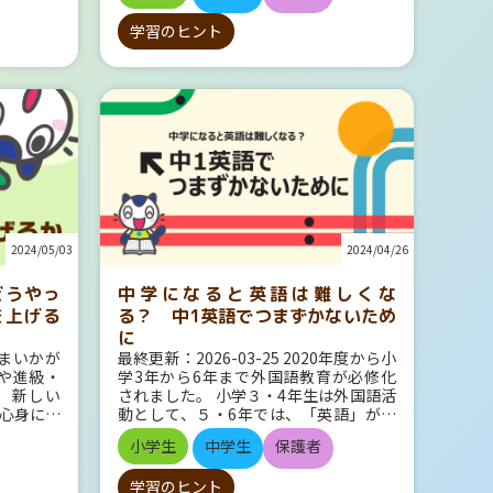
専門知識や技術を学ぶ学科 近年は、普
か、集中
芸術文化センター」など、たくさんの有
が残る、
すが、 7
から 高校入試を控えた受験学年なら、
通科と専門学科の要素を合わせもつ総合
でしょう
名美術館があります。 旅行で使えるフ
ら土のイ
学習のヒント
一部や、
入試に向けて頑張るという目標を立てや
学科も増えつつあります。 学費 公立高
 集中で
ランス語 パリに旅行に行ったら、是非
。 （そ
山形、栃
すいですが、中学１、２年生のときは
校の授業料は自治体ごとに定められてい
な理由の
フランス語で話してみましょう。 こん
た） 理科
うです。
日々勉強する目的や目標を立てるのが難
ます。 公立高校の3年間の学費は総合平
 パター
にちは Bonjour. （ボンジュール） あ
色、公民
月下旬か
しいかもしれません。 目的が定まって
均で140万ほどです。 私立高校の総合平
。 部活
りがとう Merci. （メルスィー） さよ
象が変わ
場合も）
いない状態でやる気を維持し続けるのは
均が300万ほどなので、大幅に安く抑え
学生生活
うなら Au revoir. （オ ルヴォワー
語は
いるかと
とても大変なことです。 「定期テスト
られています。 校風 公立高校の校風は
活をやっ
ル） はい Oui. （ウィ） いいえ No
た。 １
時代に旧暦
で～点取る」「前回よりも良い順位を目
学校によってさまざまですが、一般的な
しょう。
n. （ノン） いくらですか？ C’est c
赤系もそ
れに伴っ
指す」など、なにかしらの目標を定める
傾向として、私立高校に比べて校則など
習があっ
ombien? （セ コンビヤン） これ
肢を統合
繁忙期と
ことでモチベーションを維持しやすくな
が厳しくなく、自由度が高い学校が多い
たりしま
は何ですか？ Qu'est-ce que c'est？
外の色と
るようで
ります。 勉強する環境が整っていない
です。 地域で異なる公立高校入試 こ
時間も遅
（ケスク セ？） 味見していいです
ンが多い
 諸説あ
から ●部屋が散らかっている ●周りの
こからは、公立高校の受験を考えている
しょう。
か？ Je peux goûter ? （ジュ プ
イメージ
教から来
雑音が大きい ●スマホやゲームが横に
人に向けて、入試の特徴をお伝えしま
いうこと
2024/05/03
2024/04/26
グテ？） お会計をお願いします。
色という
うらぼん
ある 上記のような、勉強に集中しづら
す。 地域によって入試の仕組みが異な
す。 特
L’addition, s’il vous plaît. （ラディス
しれませ
れていま
い環境によって勉強のやる気がでないこ
る 大前提として、公立高校の入試制度
ら、疲れ
ィヨン スィル ヴ プレ） もっと知
他」の解
どうやっ
中学になると英語は難しくな
からきて
とがあります。 勉強以外のことに意識
は、各都道府県または市町村などの地方
、授業を聞
りたくなったら！ パリについて、もっ
「何色で
み」とい
が向いてしまうと、勉強のやる気がそが
を上げる
る？ 中1英語でつまずかないため
自治体が定めています。 地域によって
帰ってく
と知りたくなったら『旅するワーク ヨ
い」「虹
たような
れてしまうので、勉強に集中できる環境
に
制度が異なるため、公立高校を受験する
も当然で
ーロッパ』がおすすめです。 （パリ以
す。 結
したとこ
を整えることも大切です。 勉強方法が
まいかが
最終更新：2026-03-25 2020年度から小
際は、必ず自分が受験する公立高校が属
勉強しよう
外のヨーロッパの主要都市についても、
は、 国語
たそうで
わからないから 勉強をしなきゃいけな
や進級・
学3年から6年まで外国語教育が必修化
する自治体の情報を確認しましょう。
いですよ
紹介しています。） 旅行ガイドでおな
 理科＝緑
想が結び
いという気持ちはあるけれど、何をすれ
 新しい
されました。 小学３・4年生は外国語活
「学区」が定められている地域もある
て集中で
じみの「地球の歩き方」とのコラボし
 が多いよ
います。
ばよいかわからずに結局勉強のやる気が
心身に疲
動として、５・6年では、「英語」が正
地域によっては「学区」を定めていると
くて集中
た、社会科ワークブックです。 お家に
学が青、
地域や宗
なくなってしまったという経験はありま
ゴールデ
式な教科になりました。 これまでは英
ころもあります。学区とは、通学を認め
人もいる
いながら世界各地の地理歴史が学べま
の教科に
概に言え
せんか。 勉強方法と調べたらやり方を
小学生
中学生
保護者
体を休め
語は中学校からでした。 小学校での英
る範囲として決められた区域を指しま
どうしても
す。旅に出たくなる楽しい情報盛りだく
あります
とを紹介
紹介する記事がたくさんでてきますが、
ところで
語、中学校での英語とはやはりちがうの
す。 学区が定められている普通科の公
でしか勉
さんです。 ▶シリーズページはこちら
のに対し
火 ご先祖
多すぎどの勉強方法で勉強すればよいか
学習のヒント
でしょうか。 小学英語と中学英語のち
立高校の場合、原則として、その地域に
しょう。