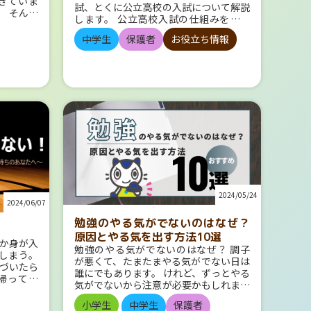
きていま
試、とくに公立高校の入試について解説
ロッパ各地に見られますが、シャンゼリ
す。 紫
 そんな
します。 公立高校入試の仕組みを理解
ゼ通りの西端にある「エトワール凱旋
メージも
も間近！
して、入試に向けてしっかり準備をしま
門」は「凱旋門といえばコレ」というほ
はどう過
中学生
保護者
お役立ち情報
しょう。 そのまえに、まずは、公立高
ど有名ですね。 19世紀にナポレオンが
でした。
る頃です
校とはどんな学校なのかを見ておきまし
アウステルリッツの戦いの勝利を記念し
が共通し
いのでは
ょう。 公立高校のと私立・国立高校の
て造らせたものです。 エッフェル塔 1
、暖色の
盆休みを
ちがい 高校には、運営主体のちがいに
889年の万博博覧会に際して建てられた
たのが意
ひきつづ
よって、公立高校、私立高校、国立高校
モニュメントです。 今でこそ、誰もが
いずれか
書いてみ
があります。 公立高校 公立高校は、都
認める観光名所エッフェル塔ですが、当
がほとん
」ってい
道府県や市町村などの地方自治体が運営
時としては奇抜な外見だったため賛否両
月13日か
する高校です。原則として、その地域に
論で、著名な芸術家たちによる論争が起
レンジ・
日、盆の明
住む人だけが通うことができます。 私
きました。 ルーブル美術館 実に30万
、理系科
なります
立高校 私立高校は、学校法人などが運
点以上の美術品を所蔵している世界最大
があるこ
設定する
営する高校で、学校ごとに建学の精神を
級の美術館です。建物自体にも歴史があ
がオレン
か。 今
もち、独自の特色ある教育を行っていま
り、もとは宮殿として利用されていたも
置いてい
曜日のた
す。 国立高校 国立学校法人が運営して
のです。 レオナルド＝ダ＝ヴィンチの
物理・科
となり、8
いる高校です。国立大学付属のため、充
2024/05/24
「モナリザ」をはじめ、「教科書で見た
、どの分
の日曜日ま
2024/06/07
実した教育環境が整えられており、教育
ことがある！」超有名な美術品が多数展
てもイメ
うです。
水準も高いです。 公立高校の特徴 3種
勉強のやる気がでないのはなぜ？
示されています。 ちなみに、フランス
。 社会
8月13日
類の高校のうち、公立高校の特徴をもう
人に「モナリザ」と言っても通じませ
原因とやる気を出す方法10選
） やは
少し詳しく見てみましょう。 普通科と
か身が入
ん。フランスでは、La Joconde（ラ・
らえる場合
を思いま
勉強のやる気がでないのはなぜ？ 調子
専門学科 公立高校は、大きく普通科と
しまう。
ジョコンドゥ）と呼びます。 ちなみ
スが多い
『お盆』
が悪くて、たまたまやる気がでない日は
専門学科に分けられます。 ●普通科…
づいたら
に、パリにはルーブル美術館以外にも、
会が緑・
お盆」と
誰にでもあります。 けれど、ずっとやる
広く一般的な知識を学ぶ学科。進学希望
ら帰ってき
19世紀の印象派の絵画を多く収蔵して
られまし
っています
気がでないから注意が必要かもしれませ
者向けのカリキュラムを組むところが多
らないけ
いる「オルセー美術館」、現代アートの
して、国
7月のお盆
ん！ どうしてなかなかやる気がでない
い ●専門学科…特定の分野についての
りするの
小学生
中学生
保護者
コレクションを展示する「ポンピドゥー
が緑と考
国的には
のでしょうか？ 目標が定まっていない