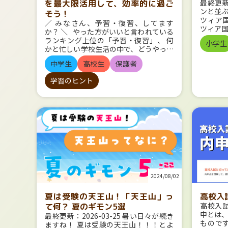
最終更新：
を最大限活用して、効率的に過ご
ンと並
そう！
ツィア
／ みなさん、予習・復習、してます
ツィア
か？ ＼ やった方がいいと言われている
督、稲
ランキング上位の「予習・復習」、 何
小学生
ある金
かと忙しい学校生活の中で、どうやって
2023
やればいいの？ほんとにやる意味ある
国際映
中学生
高校生
保護者
の？？と思うこともあります。 結論か
在しな
ら言うと、意味はあります！ 今日は、
受賞し
学習のヒント
予習・復習の重要性と、やり方のポイン
た。 さ
トについてお話します。 予習・復
ェネツ
習の重要性 予習・授業・復習のサイ
国際映
クル 学校生活で最も大きな時間を占め
ん、そ
るのは、授業時間です。 ここを有効活
ってい
用しない手はありません。 予習・復習
現代ま
は、”学校の授業”の価値を最大限高める
しょう！ 映画の始まり キ
ものと言えます。 予習で準備をするこ
ープの
とで、授業中に話をしっかり聞けるよう
絵を動
になります。 また、事前にわからない
ものに
ことを整理でき、どこを特に重点的に聞
後半に
2024/08/02
けばいいかがわかります。 そして復習
ソンが
によって、授業の穴を埋めて内容を身に
発明し
高校入
つける。 予習→授業→復習のサイクル
夏は受験の天王山！「天王山」っ
ルムを
で、学校の授業で学ぶ内容を増やし、そ
高校入
て何？ 夏のギモン5選
き穴か
の他の時間を効率的に使えるようにしま
申とは
最終更新：2026-03-25 暑い日々が続き
た。今
しょう。 テスト・入試対策への布石
もので
ますね！ 夏は受験の天王山！！！とよ
に観る