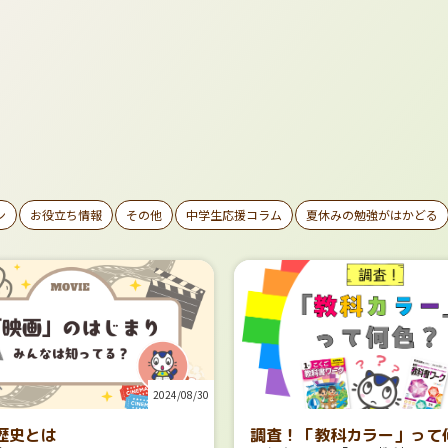
ン
お役立ち情報
その他
中学生応援コラム
夏休みの勉強がはかどる
2024/08/30
歴史とは
調査！「教科カラー」って