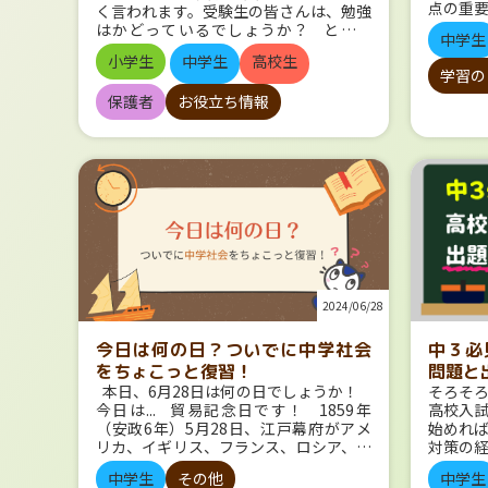
今述べた通り、予習・復習をすること
点の重
く言われます。受験生の皆さんは、勉強
ったの
で、 ”学校の授業”の中で自分の苦手の
詳しく
はかどっているでしょうか？ ところ
しかし
中学生
発見・克服や、学習内容の定着をはかる
学校生
で…「天王山」って、何か知っています
はまだ
ことができるようになります。 すると、
小学生
中学生
高校生
を理解
か？ 今日は、夏にまつわる、ちょっと
でした
学習の
テスト対策のスタート地点が変わってき
ましょ
したギモンを５つ取り上げます！ 夏
ンスの
ます。 わからないことをわかるように
内申書
保護者
お役立ち情報
は受験の天王山！「天王山」って何？
ラフリ
するところからではなく、練習に時間を
書）は
「天王山」は、「てんのうざん」と読み
フ）」
さけるようになるのです。 また、予
記録な
ます。どういう意味でしょうか？ 天王
す。「
習・復習そしてテスト対策で着実に力を
り、中
山とはとても高い山のことで、登るのが
カメラ
つけていけば、受験勉強の土台にもなり
したも
大変だけど重要という意味…… という
1895
ます。 やりたいことがたくさんある人
否を左
ことではありません。 天王山は京都に
した。
こそやろう 部活・習い事・趣味で毎日
志望す
ある山のことで、本能寺の変のあと、明
なる実
忙しくて、時間がとれない！ そんな人
なりま
智光秀と羽柴秀吉が戦った場所です。明
エール
こそ、1日30分でも10分でもいいので、
映され
智光秀は織田信長の家臣でしたが、信長
「映画
予習・復習をしておくことをおすすめし
てきま
を裏切ります。信長は京都の本能寺で命
のとさ
ます。 なぜなら、先ほども述べたよう
通知表
を落とすことになりました。これが本能
い映像
に、ちょっとした積み重ねが受験勉強の
で、各
寺の変です。同じく信長の家臣であった
2024/06/28
法を見
アドバンテージとなるからです。 「受
価が記
羽柴秀吉（のちの豊臣秀吉）が、敵討ち
動く絵
験生になったら勉強しかやってはいけな
どもあ
のため京都へ進軍。光秀は京都で迎え撃
今日は何の日？ついでに中学社会
中３必
て、実
い」なんてことはありません。 ただ
期ごと
ちます。 2人の戦いは秀吉の勝利で終わ
で見る
をちょこっと復習！
問題と
し、土台ができていなければそこに時間
申書は
り、その後秀吉が天下統一を果たすわけ
サイレント時代 さて、「映画」とい
本日、6月28日は何の日でしょうか！
そろそ
がとられ、結果的に勉強以外に時間が避
という
ですが… その中で、「秀吉が先に天王
えど、
今日は... 貿易記念日です！ 1859年
高校入
けないかもしれません。 受験期にも勉
ただし
山を占拠したこと」が、勝敗の大きな分
した。
（安政6年）5月28日、江戸幕府がアメ
始めれ
強以外のやりたいことをやりたい、とい
は学年
かれ目となったといわれています。 こ
トーリ
リカ、イギリス、フランス、ロシア、オ
対策の
う気持ちがあるのなら、 ちょっとずつ
間に合
のことから、「勝敗の分かれ目」「ここ
ます。
ランダの５か国との間に結んだ友好通商
たすべ
でも今から布石を打っておきましょう。
す。３
一番の大勝負」といったときに、「天王
中学生
その他
中学生
らくの
条約に基づき、 横浜、長崎、函館の各
から始
予習・復習のメリット 予習・復習そ