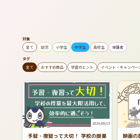
対象
全て
幼児
小学生
中学生
高校生
保護者
タグ
全て
おすすめ商品
学習のヒント
イベント・キャンペー
2024/09/13
映画の
予習・復習って大切！ 学校の授業