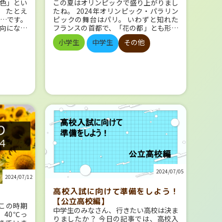
この夏はオリンピックで盛り上がりまし
色」とい
たね。 2024年オリンピック・パラリン
 たとえ
ピックの舞台はパリ。 いわずと知れた
…です。
フランスの首都で、「花の都」とも形容
向になる
されます。 今日はそんなパリについて
！？」と
小学生
中学生
その他
調べてみました。 パリの地形 パリはフ
Sでも度々
ランスの中北部にあるフランス最大の都
『教科書
市です。 中心にはセーヌ川が流れ、右
教科色が
岸と左岸に分かれます。 行政区地区は1
ぜ今の色
区から時計回りに20区並んでおり、カタ
います。
ツムリのような形をしていることから
、世間的
「エスカルゴ」と形容されます。 （画
のだろう
像出典：https://jp.freepik.com/free-v
E公式アカ
ector/hand-drawn-town-map-illustra
ケートを
tion_30121019.htm#fromView=searc
h&page=1&position=2&uuid=8c4b82
数：609名
ba-e6ae-45b8-b89e-609a511e8836 著
、英語そ
作者：freepik） 古代から都市として
ら選び回
栄えたパリですが、おおよそ現在のよう
青系 ・緑
な形になったのは19世紀のことです。
） ・紫系
当時のセーヌ県知事であるジョルジュ・
2024/07/05
2024/07/12
オスマンによって「パリ改造」と呼ばれ
結果を見
る都市整備が行われました。 パリの名
圧
高校入試に向けて準備をしよう！
所 パリには観光名所がたくさんありま
む）でし
【公立高校編】
すね。有名どころをいくつかご紹介しま
で、暖色
この時期
中学生のみなさん、行きたい高校は決ま
す。 凱旋門 フランス語で「勝利のアー
 ちなみ
40℃っ
りましたか？ 今日の記事では、高校入
チ」を意味する凱旋門。 凱旋門はヨー
は、英語