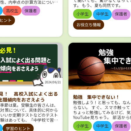
て聞いても、驚かなくなって
要性、内申点の計算方法について
です。 シネマトグラフの誕生
が赤系であることが多かったで
す。 もう、夏も同然です。
説明します。 普段のみなさんの
、「キネトスコープ」による映像
からは、古文や漢文のようなイ
今日この頃、学生さんは夏休み
高校生
保護者
活をもとに作られる内申書の中身
小学生
中学生
保護者
映画と呼べるものではありません
感じます。 算数・数学は？ これも圧
お勤めの方は、「お盆休み」
して、内申点を着実に上げていき
。「映画」が誕生したのは、フラ
倒的な得票差で、青系が１位
ヒント
ごそうか、そろそろ頭をよぎ
う！ 高校に提出される内申書
リュミエール兄弟が「シネマトグ
他の教科と比べても、イメージ
お役立ち情報
ね。 皆さん、お盆が待ち遠し
（調査書）とは 内申書（調査
ュミエール（別名：シネマトグラ
ているようです。 その中でも
ないでしょうか？ 私自身がお
、日頃の成績、出欠状況、行動の
を発明してからだといわれていま
赤や黄色などのイメージもあっ
楽しみにしているので、昨年に
どを総合的にまとめた評価書であ
シネマトグラフリュミエール」は
外でした。 その場合は、他の
き「お盆」について、ちょっと
学校９教科の５段階評定を点数化
と映写機が一体となった装置で、
の教科で青系を選んでいること
ようと思います。 「お盆
のです。 これらは高校入試で合
年にパリで初めて一般公開されま
どでした。 理科は？ 理科は１位が緑
つ？ 今年2024年のお盆は、8
右する重要な書類で、みなさんが
公開された「映画」は10編から
系、差はありますが、次点がオ
ら16日です。 盆の入りが13
る高校に提出される公式な文書と
写映画。彼らが撮影した『リュミ
黄色でした。 自然を扱うこと
けが16日。地域によって異
す。 日頃のみなさんの様子が反
工場の出口』という短い映像が
目で数学と同じ寒色のイメージ
が、この期間に「お盆休み」を
るため、早めの対策が重要になっ
」としての第一歩を踏み出したも
となどからでしょうか。 理科
会社が多いのではないでしょう
す。 成績表（通知表）との違い
れています。 たった数十秒の短
ジ系である場合、社会を緑色と
年は、8月11日の山の日が日
は、生徒と保護者に渡されるもの
だったのですが、人々はまるで魔
る場合が多いです。 理科は
め、12日の月曜日が振替休日
学期の教科の成績や授業態度の評
2024/06/21
ているかのように驚きました。
学・生物・地学と４分野があり
月10日の土曜日から8月18日
載されています。先生の所見欄な
を見たことがなかった人々にとっ
野が最初に頭に浮かぶかによっ
での9連休になるところが多そ
りますね。 つまり、通知表は学
見！ 高校入試によく出る
際に動いている映像をスクリーン
ージは異なるのかもしれません
（ちなみに、弊社のお盆休みも
の学業成績が記載される一方、内
勉強 集中できない！
ことは大きな衝撃だったのです。
は？ 1位はオレンジ系（黄色を含む）で
出題傾向をおさえよう
～16日なので、9連休です！
学年ごとの学業成績が記載される
勉強しよう！と思っても、なん
した。 2位は緑系で、そうと
り「お盆」というと、「8月」
ろ季節は夏。受験生の皆さんは、
点が大きな違いといえます。 ※
らない。 すぐ、スマホ触って
最初は物語性がない映像ばかりで
は理科がオレンジ系になるケー
すよね。 ここで、あらためて
試対策について、具体的に何から
、受験を寸前に控えた中３の成績
ちょっと勉強してみるけど、気
時代が下り20世紀にはいるとス
です。 または、理科が紫・社
のおさらいです。 全国的に「
ばいいか定期テストなどのテスト
末まで入ると間に合わないため、
YouTube見ちゃう。 部活か
ー性をもつものの制作がはじまり
英語がオレンジ系、もよく見
いえば、8月15日が主流にな
経験はあっても、「中学校で習っ
う時点での成績が反映されていま
て、疲れてしまう。 よくわか
 また、映画が誕生してからしば
た。 オレンジ系が強い理由と
が、 8月のお盆を「旧盆」、 
てが範囲のテスト」となると、何
小学生
中学生
保護者
学期制だと２学期まで、２学期制
ど、なかなか集中できなかった
学習のヒント
間、映画には音がありませんでし
語が赤、算数・数学が青、理科
を「新盆」といいます。 全
めればいいか、果たして間に合う