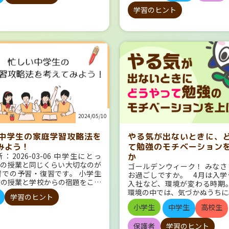
期の中間までが内申書に反映され
ではないでしょうか。 どうに
れを「サイレント映画」と呼びま
えた場合は、 オレンジや黄色
8月の「旧盆」の地域が多いで
塾に通っていない場合は特に、不
となります。 高校入試で内申
学習のヒント
して勉強できる方法はないもの
イレント映画は、画面に映し出さ
という可能性や、歴史や地理か
月の「新盆」の地域は、東京の
じると思います。 高校入試対策
要なわけ では、どうしてこの
か。 勉強に集中できない理由
像と、映画館にいるピアニストや
メージもあるのかもしれません
北海道、石川、神奈川、静岡、
よくこなすためには、まずゴール
点」が重要になってくるのでしょ
きないよ、という人もいろいろ
ストラが演奏する音楽で楽しむも
の他のうち、22票は茶色でし
木、佐賀の一部地域が7月だそ
ておきましょう！どういう問題が
 それはズバリ、「高校入試は
パターンがあると思われます。
た。言葉は画面にテキストとして
と同様に、地理は緑、歴史は茶
（また、東京の多摩地区では7
か、出題傾向はどうなのか。これ
テストと内申点の合算で合否が決
ンごとに見てみたいと思います
れ、観客はそれを読みながらスト
は紫…など、分野によっても印
ら、沖縄では8月中下旬に行う
えておくだけでも、勉強の進め方
から」です。 多くの高校では、
などが忙しくて集中できない 
を理解します。 セリフがないた
るかもしれませんね。 英語は？ 英
なぜ、7月と8月と分かれて
ージしやすくなるはずです。 目
ストの成績と内申点を合算して合
は勉強だけではありません。部
優たちは大げさな表情や動きを使
比較的分かれる結果となりまし
いうと、暦の変化です。 明治
定します。 そのため、学力テス
ているよ、という人も多いで
情を表現しました。例えば、チャ
位は紫系ですが、オレンジ系、
から新暦に変わったため、そ
語の頻出問題＆出題傾向 高校入
得点を取るだけでは合格が難し
部活をやっている人は毎日、練
・チャップリンという有名な俳
こそこの得票です。 今回選択
て、のようですが、農家の方の
学の頻出問題＆出題傾向 高校入
頃の積み重ねによる「内申点」が
たり、時には夜遅くまでかかっ
はその独特な動きや表情で、観客
してしまいましたが、4教科以
重なったからということもあ
語の頻出問題＆出題傾向 高校入
なるというわけですね。 内申点
すね。 家に帰ってきたらもう
と感動を届けました。 彼の作品
してピンクや黄色を使うパター
す。 そもそも「お盆」って？
科の頻出問題＆出題傾向 高校入
を分けることもある 特に競争の
く、真っ暗ということもあるで
ド』や『モダンタイムス』は今で
のかもしれませんし、 教科の
りますが、「お盆」はやはり仏
会の頻出問題＆出題傾向 高校入
高校では、学力テストの点数が同
時間がかかった、遅くなる、と
2024/05/10
の人々に愛されていますね。この
というより、他の4教科以外の
ている言葉で、「盂蘭盆会」（
おすすめ問題集３選 おわりに
、内申点が高い生徒が優先される
だけでなく、身体的にも疲れま
映画そのものの技術もどんどん進
ことで、ばらけているのかも
え）を省略して「お盆」と呼ば
試の出題傾向と対策 高校入試の
いです。 こう聞くと、一発で結
に、運動部で走り回ったりした
いきました。次第にカメラの動き
ん。 特徴的だったのは「その
中学生の家庭学習攻略法を
やる気が出ないときに、
す。 「ウラバンナ」という音
題 中学校で習ったすべてが出題
まってしまう学力テストだけでな
て帰ってきます。 1日の中で
技術も発展し、より複雑で面白い
答も多種多様であったことと、
いて、それは「逆さ吊りの苦し
といっても、各教科ごとにある程
みよう！
て勉強のモチベーション
申点を上げることが合否を左右す
いて、そのあとで部活をやって
描かれるようになりました。
もない」「特にイメージがな
う意味です。 逆さ吊りにされ
やすい問題・出やすいジャンル・
：2026-03-06 中学生にとっ
か
なポイントになることが、じわじ
ると、もうグッタリになるの
トからトーキーへ 1920年代後
色」などの解答があったことで
苦しみを受けている人に供養を
問題形式があります。また、大問
校の授業と同じくらい大切なのが
わるのではないでしょうか。
ゴールデンウィーク！ みなさ
す。 そうなると、帰ってきて
画に革命が起こります。「音」の
果について 大きな傾向として
ろ、その功徳によって救われ
たいいくつあって、それぞれの大
習での予習・復習です。 小学生
の扱い 内申点は公立高校と私立
お過ごしですか。 4月は入学
としてもなかなか集中できな
す。この音が入った新しいタイプ
＝赤・ピンク 算数・数学＝青
す。 そのような信仰や仏教思
何が聞かれるか、ということもあ
校の授業と学校からの宿題をこな
扱われ方が異なります。 詳しく
入社など、環境が変わる時期。
ね。 周りがうるさく
を「トーキー映画」と呼びます。
社会＝オレンジ・黄 英語＝紫
ついてできた行事と言われて
決まっています。やみくもに覚え
ができれば大きく学力の差がつい
しょう。 公立高校の場合 すべ
環境の中では、気づかぬうちに
きない いやいや周りがうるさ
年、映画『ジャズ・シンガー』が
うです。 国語が赤、算数・数
学習のヒント
「お盆」で何をやる？ 
するのではなく、まず何がどうで
うことはありませんでしたが、
道府県で「内申点」が公立高校の
労がたまっているものです。 
できないんですよ～、っていう
れ、最初のトーキー映画として
はかなり強く、その他の色をど
派によって、さまざまなので一
を知っておくことが重要です。
小学生
中学生
高校生
からは学校の授業外での勉強時間
定に活用されており、内申点の比
ンウィークは、ぜひゆっくりと
でしょう。 ご家庭の事情で、
広く知られるようになりました。
割り振るかには多少ばらつきが
ませんが、ここでは一般的なこ
試の出題傾向 学校の定期テスト
如実に学力の差につながってしま
きいことが多いです。 地域によ
てください。 と、言いたい
一人部屋でない、とかリビング
画では主人公が歌ったり話した
ね。 ところで… 教科そのも
してみたいと思います。 迎え
、1年生の初めのテストでは面食
 家庭学習を攻略して、もうすぐ
保護者
学習のヒント
内申点が合否の半分以上を占める
すが…… という方も多いのではな
強できないっていう人もいるで