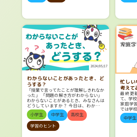
だと後
山」という言葉を使うようになりまし
た。こ
港で自由貿易の開始を布告しました。
のか…
れぞれのメリットについて、もう少し細
る成績
た。 つまり、夏休みを制する者が受験
す。サ
これを記念して、日付を太陽暦に換算し
安を感
かく見てみましょう。 予習のメリット
点が重
を制する、夏休みが結果に大きく影響す
れた映
た6月28日を記念日として、経済産業省
を効率
授業が理解しやすくなる みなさんこん
「内申
る重要な時期、ということですね。
オーケ
（当時は通商産業省）によって1963年
を知っ
なことはありませんか？ 英語の予習を
うか。
暑い日に、道路がゆらゆらして見えるの
のでし
に制定されました。 輸出入の重要性に
出るの
していなかった！！ ↓ 授業中、当て
「学力
はなぜ？ 「暑い暑い」と言いながら、
表示さ
ついて、広く認識を深めることを目的と
をおさ
られる前に和訳しなきゃ！と必死で辞書
まる」
家に帰っているとき…道路の上のあたり
ーリー
しているそうです。 貿易記念日は、電
がイメ
をぱらぱら ↓ その間に先生が言って
学力テ
が、ゆらゆらして見えることはありませ
め、俳
気記念日（3月25日）、発明記念日（4
次 高校入試の出題傾向と対策 高校入
いたことはほとんど聞けておらず、ノー
否を決
んか？ これは、「シュリーレン現象」
って感
月18日）、計量記念日（11月1日）とと
試 英
トもとれていない 予習は、こんな事態
トで高
と呼ばれる現象です。強い日差しでアス
ールズ
もに経済産業省4大記念日のひとつとな
試 数
を避けるために有効です。 しっかり準
く、日
ファルトが温まると、地面に近い空気が
優。彼
っています。 そんな貿易記念日にちな
試 国
備をして授業に臨むことで、落ち着いて
重要に
温められて、膨張します。 膨張すると、
に笑い
んで、自由貿易の開始が布告された185
試 理
話を聞き、ノートをとることができま
が合否
空気の密度が低くなり、密度の高い空気
『キッ
9年あたりの流れを、中学社会の内容で
試 社
2024/05/17
す。 授業で聞くべきポイントがわかる
激しい
がある方に上昇していきます。 密度が
も多く
振り返ってみたいと思います。 幕末の
試対策 
予習をしておくと、「ここは
じ場合
異なると、光の屈折率…曲がり方、が変
時代、
流れをチェック！ それでは、なぜ1859
高校入
どういうことだ？」という部分が出てき
わからないことがあったとき、ど
ことが多
わってきます。 密度の異なる空気が混
化して
忙しい
年（安政6年）5月28日に、自由貿易の
頻出問
ます。 疑問を持ちながら授業を聞くこ
果が決
うする？
ざり合うことで光の屈折が様々な方向に
や編集
開始を布告することになったのでしょう
範囲！
考えて
とで、授業中に解決しやすくなります。
く、内
起こり、それがゆらぎとして目に見えて
「授業で言ってたことが理解しきれなか
物語が
か？ ●ペリーの来航 1853年、アメリ
度は出
また、気になることがあると話を聞くの
最終更新
る重要
いるのです。 この空気のゆらぎは、
った」 「問題の解き方がわからない」
サイレン
カのペリーが浦賀に来航し、江戸幕府に
頻出の
も少し楽しくなりますよね。 授業に積
て、学
わと伝
「陽炎（かげろう）」とも呼ばれます。
わからないことがあるとき、みなさんは
半、映
開国を求めました。 翌年、日米和親条
がだい
極的に参加できる 授業中の発言、した
家庭学
内申点
かっこいいですね。 なお、シュリーレ
どうしていますか？ 今日は、わからな
導入で
約を結び、日本は開国することとなりま
問では
方がいいと思っていても、なかなか手が
では学
高校で
ン現象は空気中だけで起こるものではな
いことがあったときの解決方法につい
の映画
す。 このときは、下田・函館の２港を
る程度
挙げられない… それは、答えが合って
すこと
小学生
中学生
高校生
見てみま
く、水に食塩や砂糖などを溶かすときに
て、 いくつかご紹介します！ 先生に
1927
中学生
開き、アメリカの船に食料や水、船の燃
ようと
いるか自信がないから、であることが多
てしま
ての都
も見ることができます。 どうして花
聞く 授業やテストでわからないことが
公開さ
料である石炭を供給することになりまし
るのか
いですよね。 予習をし、聞かれそうな
中学校
入試判
学習のヒント
火大会は夏に多いの？ 花火大会はとて
あるとき、一番手っ取り早いのは先生に
人々に
た。 ●不平等条約の締結 1858年、ア
高校入
ポイントをあらかじめ見ておくことで、
の差が
重が大
も楽しいけど、蒸し暑いし人も多くて大
聞くことです。 質問する前には「何が
この映
メリカ総領事館のハリスと江戸幕府の大
対策で
発言へのハードルがぐっと下がります。
います。
っては
変… どうして夏にやることが多いので
わからないか」を少し整理しておくと話