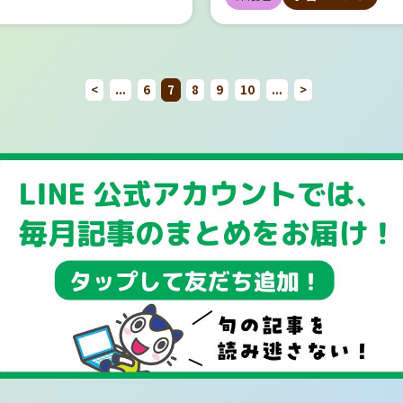
シーンがあり、観客はその声を直
て色のイメージを持つように
様を迎えるために、「迎え火」
も、次からは出題の傾向がわか
定期試験で最高のスタートを切り
あります。地域によって違いもあ
いでしょうか。 休み期間中か
おうちの周りに何もないってい
ことができました。これまでの映
というよりも、 『教科書ワー
す。 「迎え火」や「送り火」
策しやすくなったという経験があ
とって家庭学
「自分の住んでいる地域 ＋ 内
対策を始めないといけないと
少ないと思われますので、何か
音の中で音楽とともに楽しむもの
じめ、学習参考書にこの傾向
茎を乾燥させたものなどを燃や
はないでしょうか。入試も同じ
切な理由 家庭学習を習慣化する
などと検索してみてもいいでしょ
これはなかなかハードルが高
が聞こえてくるものです。 道
が、トーキー映画の登場により、
め、そちらからイメージが定
家に迷わず来られるようにとい
題の傾向というものがあります。
ったつもりはNG！家庭学習の罠
立高校の場合 私立高校では、学
ね。 定期テスト対策の具体的
車の音、近所の子どもたちの声
クターの声やセリフ、さらには音
という人も多いと思います。 
そうです。 また、地域・風習
傾向は都道府県や年度で異なりま
習の基本は予習・復習・テスト
トの成績が重視される場合が多い
ついては他の記事にゆずり
通る音、踏切の音などなど。 
を合わせて楽しめるようになり、
のアンケートの回答者の方々に
は、キュウリやナスで馬や牛
去問を見たり、それをもとに分析
予習・復習・テスト対策におすす
、内申点も無視できない要素で
「今日はやる気が出ないときに
<
...
6
7
8
9
10
...
>
勉強しようと思っていても、周
よりリアルに感じられるようにな
書ワーク』を使ってくださって
り、ほおずきを飾ったりしてお
料を見ると、大体の傾向をつかむ
題集2選 レベル別おすすめの問
に推薦入試では、内申点が重要な
って勉強のモチベーションを上
うるさくて集中できないことも
た。 また、映画に音が加わるこ
多いため、 今回の傾向は多少
るところもあるようです。 キ
できます。 高校入試問題集で対
選 入試対策におすすめの問題集
果たします。 内申にある「出欠
をいくつかご紹介します。 定
います。 部屋が散らかって
ストーリーの伝え方も大きく変わ
ワーク』に引っ張られているこ
割りばしで足をつけるのは、馬
う 高校入試対策用の学習参考書
中学生にとって家庭学習が大切な
が少ないと推薦すら受けられない
対策記事についてはこちらから▼
できない 自分の部屋にはいろ
た。音楽が感情を高めたり、効果
しないといけないでしょう。 
早く来て、ナスに割りばしで足
、まず1冊取り組んでみることを
中学生では、家庭学習がとても大
も出てきます。 内申書の内容
所からパワーをもらってみよう
があります。勉強に関するもの
張感を作り出したりと、音の力は
になるのは、 なぜワークはそ
のは、牛に乗ってゆっくり帰っ
めします。その理由は、「入試に
ります。その理由を考えてみまし
は、ここで内申書の中身について
場の空気」って結構侮れません
や問題集、ノートや鉛筆シャー
さらに魅力的なものにしました。
っているの？ ですよね。 私
という意味があります。 テレ
」を前提にまとまっているからで
①授業が難しくなるから 中学生
見てみましょう。 下の画像が内
以外の場所に行ってみると、や
どの筆記具だけではありません
映画への発展 他にも映画の世
ます。 さっそく、文理の教科
放送の国民的アニメ）では見た
試を研究したうえで、必要な力が
期が進み学年が上がるごとに学習
 （出典：千葉県ホー
ることがあります。 おすすめ
の趣味のものもありますね。雑
ってきた大きな変化としては、
この色？を調査していきます
りますが、私は作ったことが
う編集されており、効率がよく取
難易度が上がります。 授業だけ
ttps://www.pref.chiba.lg.j
を２か所紹介します。 １）学
ガチャガチャでとった
ー映画」の登場が挙げられます。
の教科色 文理の教科色といえ
ん。 地域性や風習の違いでし
しも少なくなります。演習問題と
解しきれない部分を教科書・ノー
ku/shidou/press/2023/kouko
売り場 文理の学習参考書を買
ど・・・。 洋服ももちろんあ
進化により、カラーフィルムが開
配色です。 国語＝赤・ピンク 算数・数
皆さんはいかがでしょう。
際の入試問題が収録されているこ
り返る機会、演習が不足している
14jissiyoukou.html） ①氏名な
いから、というわけではないの
着てきた制服やパジャマなども
ました。これにより、白黒の映画
学＝青 理科＝緑 社会＝オレン
「送り火」は、お見送りをする
いため、少しずつ問題形式に慣れ
学習参考書などで補う機会が必要
本情報 生徒の氏名や生年月日、
勉強の本がたくさん並んでいる
ま脱いだまま、洗濯物をそのま
く、色が付いた映画を作ることが
語＝紫 ワーク以外のシリー
きます。 有名なものは京都の
もできます。この記事の最後に
スピードが速く
どの基本情報が記載されます。
めているだけでなんとなくやる
ーにかけたままなど、棚やクロ
よりリアルで鮮やかになりまし
も、全てのシリーズで踏襲され
り火」（大文字焼）や長崎の
すすめの高校入試対策シリーズも
ら 中学生は、学校行事や部活動
科の学習記録 各教科の成績や授
場所です。 実際、学習参考書
に収納しないで、散らかったま
939年に公開された『オズの魔法
ね。 （稀に、国語が赤の場合
し」などがあります。 「五
ています！ 高校入試 英語の
立しなければならないので、効率
取り組み方が詳細に記録されま
には「質感や見た目を気に入
どうしても集中できない要因
は、初期のカラー映画の代表作と
ピンクを使うこともあります） ど
火」は、京都で毎年8月16日
＆出題傾向 頻出問題 出題形式
されることも多くなります。 家
こが学年別で書かれていること
か」もポイントなので、 定期
す。 だれでも、勉強をしよう
名ですね。 この映画では、主人
してこの色なの？ 結論からい
「大文字焼」として親しまれ
スニング」「対話文読解」「長文
しっかりと自分に必要な学習内容
知表との違いですね。 ③出欠日
策の問題集が欲しいな、と思っ
る場所が散らかっていると、ま
ンザス州の白黒の世界から、魔法
れだ！という答えは得られてい
ね。 五山で「大」（右）
「英作文」「文法・語彙」がオー
時間を決め、こなすことが重要で
の学習時間の記録 学校にしっか
にはおすすめです。 文房具売
散るものです。 誘惑や雑
ズの鮮やかなカラーの世界で冒険
かなり昔から踏襲されてきてい
「法」、「舟形」、「大」（左
クスです。問題の題材としては、
定期テスト対策が必要だから 学
っているかが記録されます。私立
設されていることも多いので、
て集中できない 部屋が散らか
いうストーリーです。この映画を
すが、なかなかその理由までは
居」の形に点火されます。 
活、国際交流、異文化理解、環境
をしっかりと理解しているか定着
推薦入試の場合は欠席日数が多い
ートやシャーペンを買ったりし
だけでなく、勉強しようとして
、まるで自分たちも魔法の国に迷
れておらず、 当時の詳しい状
焼」は見たことがありますが、
番で、SDGsや人工知能など、
る定期テストがあります。 定期
そもの出願ができない場合もあり
に帰ってさっそく開いてみま
に、勉強から離れさせようとす
だかのような気持ちになることが
人に話を聞くことが容易ではな