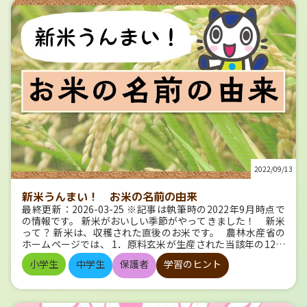
↓ ↓ ↓ ↓ そう、判官とは、鎌倉幕府を開いた源頼朝の弟で
はビタミンCが豊富で、疲労回復に効果があります！ 英
ある、源義経のことです。 義経は平家を滅ぼした後、頼朝と
語 紫 紫は、ミステリアスで上品な色ですね。 聖徳太子が
対立し、奥州の平泉に追われて、そこで討たれてしまいま
定めた「冠位十二階」でも、最高位は紫でした！ 心身のバ
す。 しかし義経の人気は後世の文学や芸能にまでおよび、多
ランスを整えたり、感性を豊かにする効果があるとか。 英語
くの人が兄にうとまれた弟に同情しました。 この義経が、
は紙面を見ても、おしゃれな感じがします！ 勉強すると
「判官」という役職についていたことから、「判官びいき」
きには…… 部屋のカーテンや、ベッドのシーツを紫にしてみ
ということわざが生まれました。 「弁慶の泣き所」と同
ると、 勉強で使れた心身のバランスがとれて、リラックスで
じ意味の英語のことわざは？ 義経つながりで、もう一問。
きるかもしれません。 みなさんはどの色が好きです
「弁慶の泣き所」の「弁慶」とは誰でしょう？ ↓ ↓ ↓ ↓ ↓
か？ 今日紹介した色以外にも、勉強にうまく使えそうな特性
↓ ↓ ↓ ↓ ↓ ↓ これは、そのままですね。義経の家来だっ
を持つ色があります。 たとえば黄色は注意を引きやすい・茶
た、武蔵坊弁慶のことです。 「弁慶の泣き所」は「強い者の
色も落ち着いた気持ちにしてくれる、など…… 上手に色を取
弱点」の意味で、弁慶ほど強いものでも泣くほど痛がる急所
り入れて、効率的に勉強しましょう！
＝向こう脛（ずね）のことを指すこともあります。 で
は、同じ意味の英語のことわざを知っていますか？ ↓ ↓ ↓
2022/09/13
↓ ↓ ↓ ↓ ↓ ↓ ↓ ↓ 答えは”Achilles’ heel”（Achilles hee
l）で「アキレスのかかと」（アキレス腱）です。 アキレウス
（アキレス）はギリシャ神話に登場する英雄で、トロイア戦
新米うんまい！ お米の名前の由来
争で大活躍しましたが、敵にかかとを射られて命を落としま
最終更新：2026-03-25 ※記事は執筆時の2022年9月時点で
した。 日本語でも英語でも、強者の弱点がどちらも足にあ
の情報です。 新米がおいしい季節がやってきました！ 新米
るというのが面白いですね。 「弘法にも筆の誤り」の
って？ 新米は、収穫された直後のお米です。 農林水産省の
「弘法」って誰のこと？ 「弘法にも筆の誤り」とは、「そ
ホームページでは、 1．原料玄米が生産された当該年の12月
の道に長けた人でも、失敗することはある」という意味で、
31日までに容器に入れられ、若しくは包装された玄米2．原
小学生
中学生
保護者
学習のヒント
「猿も木から落ちる」と同じ意味のことわざです。 弘法大
料玄米が生産された当該年の12月31日までに精白され、容器
師は、三筆の一人に数えられる大変優れた書道家でした。 三
に入れられ、若しくは包装された精米 と紹介されています。
筆とは、平安時代初期の優れた３人の書道家のことで、弘法
お米は一般的には9月～10月に収穫されますから、 ちょうど
大師、嵯峨天皇（さがてんのう）、橘逸勢(たちばなのはやな
いまくらいの時期から、2023年の年明けまで、新米がお店に