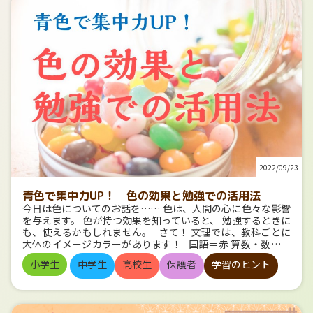
2022/09/23
青色で集中力UP！ 色の効果と勉強での活用法
今日は色についてのお話を…… 色は、人間の心に色々な影響
を与えます。 色が持つ効果を知っていると、 勉強するときに
も、使えるかもしれません。 さて！ 文理では、教科ごとに
大体のイメージカラーがあります！ 国語＝赤 算数・数学＝
青 理科＝緑 社会＝オレンジ 英語＝紫 これらの色について、
小学生
中学生
高校生
保護者
学習のヒント
色のもつ効果を見ていきましょう！ 国語 赤 赤は情熱の
色！ やる気を高めてくれます。 KOKUYOMAGAZINEの記事
でも、「国語は赤・ピンク系」という回答が多くなっていま
すが、 これは５教科を並べるときに、一番初めに来ることが