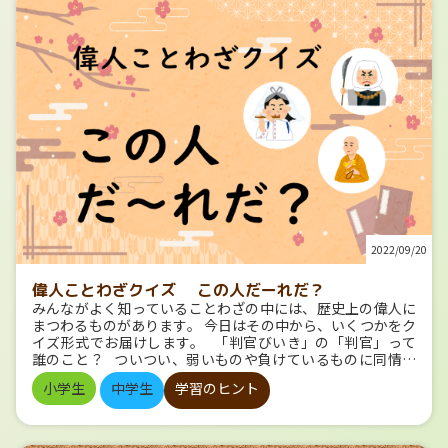
多いからなのでしょうか？ 勉強するときには…… 【乱用に
注意！】 赤は精神を興奮させ、集中を妨げる可能性もありま
す。 ただでさえ丸付けでも使う色。 ノートまとめでも赤を使
いすぎてしまうと、集中しづらい紙面になってしまいます。
間違えやすいポイントなど、ここぞ！というときに使うのが
おすすめです。 算数・数学 青 青は、冷静な気持ちに
なれる色。 集中力を高めてくれます！ 数学にはぴったりです
ね。 勉強するときには…… 心を落ち着かせてくれる青を、
ノートに取り入れてみましょう！ 具体的には、メモや補足な
ど、ノートの中で占める面積が大きく、 かつ大事なポイント
を青にしてみるのはどうでしょうか。 理科 緑 緑
は、リラックスさせる色です。 目に優しいことでも有名です
よね。 理科は、紙面にも植物や星空などの自然が登場するの
で、 よりリラックス効果が高そうです！ 勉強するときに
は…… 休憩するときに、観葉植物などの緑を眺めると、 心が
2022/09/20
リラックスし、メリハリがついて集中しやすくなるかもしれ
ません！ ちなみに文理のロゴも、緑が基本になっていま
偉人ことわざクイズ この人だーれだ？
す。 社会 オレンジ オレンジは、明るい・楽しい気分
みんながよく知っていることわざの中には、歴史上の偉人に
にさせてくれる色です！ 食欲増進効果もあるそうです…… 地
まつわるものがあります。 今日はその中から、いくつかをク
理では、食べ物もたくさん登場する社会科、思わずお腹が空
イズ形式でお届けします。 「判官びいき」の「判官」って
いてしまうかも？ 勉強するときには…… 暗記したい部分を
誰のこと？ ついつい、弱いものや負けているものに同情し
赤シートで消して勉強したいときには、 オレンジペンで書く
て、味方したくなることがありますよね。 そんな気持ちのこ
のが消えやすくておすすめです。 ただし、赤と同様、使いす
小学生
中学生
学習のヒント
とを「判官（ほうがん／はんがん）びいき」といいます。
ぎると集中しづらくなってしまうので、 暗記部分に限定して
ところで、この「判官」は歴事上の有名な人物を指すのです
使うようにしましょう。 モチベーションが上がらないとき
が、誰のことだがわかりますか？ ↓ ↓ ↓ ↓ ↓ ↓ ↓ ↓ ↓ ヒ
に前向きな気持ちになれるように、 文具や机の上の雑貨に取
ントは、壇ノ浦で平氏を滅ぼしたあの人です。 ↓ ↓ ↓ ↓ ↓
り入れておくのもいいですね！ ちなみに、オレンジジュース