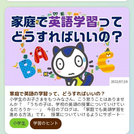
夢をになうお米になってほしいという 願いが込められていま
か？ まずはそのボリュームを書き出しましょう。 協力者を
す。 （参考：道総研農業研究本部HP「回答：品種名の由
探せ！ 宿題を人にやってもらうのは良くありませんが、 友だ
来」） お米がよくとれる場所 お米を育てるためには、 〇
ちやきょうだいと協力するのはOKです。 自由研究や工作を
広くて平らな土地があること 〇水が豊富にあること 〇夏によ
友だちやきょうだいと共同で行うと、 ひとりあたりの負担が
く太陽が照っていること 〇夏の昼夜の温度差が高いこと が条
減るのはもちろんのこと、 ひとりで取り組むより良いアイデ
件としてあげられます。 米の収穫量が多い都道府県BEST5
ィアが生まれるかもしれません。 誘惑を退ける！ 宿題に集
を見てみると、 となっています。 （資料：農林水産省「作
中して取り組める環境を整えることも大切です。 テレビ、ゲ
物統計調査」令和4年2月28日公開） どれも、さきほど紹介
ーム、スマートフォンなど誘惑になりそうなものは、 宿題の
した品種がとれる地域ですね！ 地図を眺めてみると、それぞ
時間は遠ざけておいたほうが良いかもしれません。 スケ
れ平野があり、川の近くに位置していることがわかります。
ジュールを組もう！ 夏休みの残り時間から逆算して、宿題に
しかし、たとえば北海道は昔から「米どころ」だったわけで
取り組むスケジュールを組みましょう。 宿題の中には1日で
はありません。 寒冷な土地でも美味しくできるように、お米
終わらないものもあります。 何から手をつけるべきかを考え
の品種改良を重ねた結果、 「ゆめぴりか」などの品種が生ま
ましょう。 また、問題集やプリントは1日〇ページや〇枚な
れたのです。 どうやって作られているか、想像しながら食
ど目標を決めて、 取り組む時間を見積もりましょう。 個別
べてみよう！ 普段食べている米や野菜などの農産物は、自動
の宿題攻略法 ここからは、個別の宿題をやり遂げるためのヒ
的にぽこぽこ生み出されているわけではなく、 農家の人たち
ントをお伝えします。 読書感想文 読書感想文は、本を読む
2022/07/19
が、自然とうまく付き合いながら、作っているものです。
のにも、感想文を書くのにもそれなりに時間がかかるので、
新米を食べるときにも、そういう背景を考えながら食べる
早めに手をつけたほうがよい宿題です。 「どんな本を読んだ
と、 よりおいしく感じられるかもしれません！ ★今日食べ
らよいかわからない…」、「どうすればうまくかけるかわか
家庭で英語の学習って、どうすればいいの？
たお米はどの地域でとれたのか？ ★その地域の地形や気候
らない…」という人はこちらの記事を参照してください。 誰
小学生のお子さまをもつみなさん、こう思うことはありませ
は？ ★品種の名前の由来は？ 気になったことを調べてみる
でも上手に読書感想文を書く方法を紹介しています。 自由
んか？ 「うちの子は、学校の英語の授業についていけてい
と、社会科の農業の単元にもつながってきますよ。
研究 自由研究のネタに困ったら、インターネットで「夏休
るだろうか……」 今日のブログは、「家庭でも英語学習を
み 自由研究」と検索してみましょう。 そうすれば、いろい
進める方法」です。 授業についていけるようにサポートし
ろな自由研究のテーマやアイディアが出てくるでしょう。 と
てあげたい！ とはいえ、自分が小学校のときは英語の授業は
小学生
学習のヒント
くに、Gakkenキッズネットの「夏休み自由研究プロジェク
なかったからどうすれば…… そんなときの道しるべとし
ト」は、興味のあるテーマや学年から自分にぴったりの自由
て、少しでも立てれば幸いです！ こんなにある！ メディ