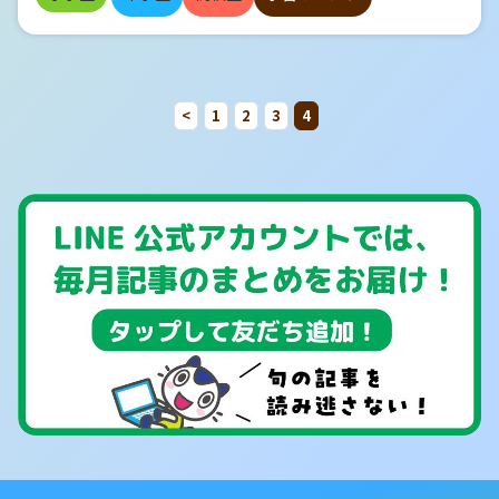
緒に選んでみてもいいかもしれません。 おわりに どの学
はないでしょうか。 そこで今回は！ 漢字学習のエキスパー
習方法でも、一番大切なのは、英語を楽しむ気持ちです。
ト、文理の国語担当の編集者に「漢検対策にも役立つ、効果
色々試して、お子さまが楽しめる学習方法を探してみてくだ
的な漢字学習方法」を聞いてみました！ すぐにできそう！と
さい！
いう初級編から、いやちょっとマニアックすぎぃ～という上
級編まで、一挙にお届けします！ 目次 １．すぐにできそ
う！ 初級者編 ２．歯ごたえあるね！ 中級者編 ３．これが
<
1
2
3
4
できればもう漢検1級！？ 上級者編 ４．漢字学習におスス
メ！文理の漢字教材 １．すぐにできそう！ 初級者編（編
集Tさん） ① 漢字や部首の、もともとの意味を覚える。 た
とえば、迷いやすい部首のひとつである「しめすへん」と
「ころもへん」。 これのもともとの意味までさかのぼります
と…「しめすへん」は、神様に関係すること（示）、「ころ
もへん」は衣服に関係すること（衣）なんですね。 「社」
「祝」「祈」は「しめすへん」、「裸」「袖」「襟」は「こ
ろもへん」と意味から判断することができます！ 「あれ？
しめすへんは点がいるほうだっけ、いらないほうだっ
け…？」と悩むときは、もとの漢字を考えてみるとわかりや
すいですね！ 「しめすへん」ですが、神社や街中で、特に筆
で書かれた文字や石碑に彫られた文字に注目して探してみる
と「祭祀」「お祓い」などもとの「示」の形になっているこ
とがあります。 ② 「間違えやすいもの」から覚える。 「み
んなが間違えやすいもの＝テストに出やすい」！これってテ
ストあるあるですね（笑）特に部首や筆順は、間違えやすい
ものがあるので、優先して覚えるといいですよ。 たとえば
部首だったら… ★「聞」…部首は「もんがまえ」ではなく
「みみ」 ★「和」…部首は「のぎへん」ではなく「くち」 ★