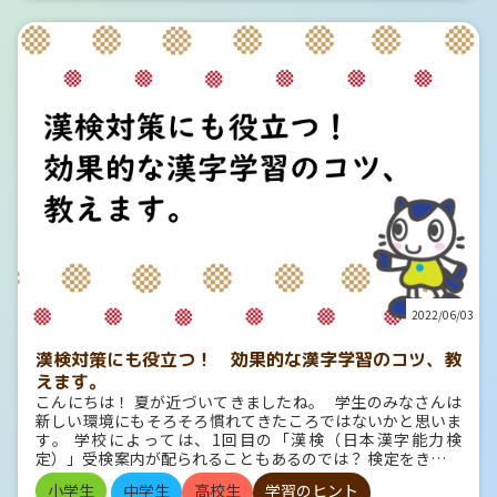
研究を選べるのでおすすめです。 身近なものを使って、数
アを使った英語勉強法 英語のラジオ講座や、テレビ番組をご
時間でできる研究もたくさんあります。 その中から、興味が
覧になったことはありますか？ 昨今、色々なメディアが各
あるものを実際にやってみましょう。 同じ実験でも、自分な
種の英語コンテンツを提供しています。それぞれのメリット
りに予想をしたり、考察したりすることで、それはネット記
とデメリットを簡単にまとめてみました。 これらのメデ
事の真似ではなく、あなたの自由研究になります。 こちらの
ィアは無料のサービスが多く、安心して英語学習をスタート
記事では、身近なものですぐにできる自由研究を紹介してい
することができます。 お子さまに合うように自由にカスタマ
ます。 工作 こちらもインターネットで調べれば、いろいろ
イズして使いましょう！ 学習参考書も使いながら勉強し
なアイディアが出てきます。 創意工夫をこらせば、特別な素
てみよう テレビやラジオでの学習も効果的ですが、 学校で習
材や道具がなくても面白いものがつくれます。 こちらの記事
う文法や単語に合わせた学習もできると完璧ですね。 そこで
では、家に今ある材料を使って、短時間で工作した例を紹介
おすすめなのが、学習参考書を使った学習です。 学習参考
していますので、参考にしてください。 日記・絵日記 日記
書は、学校で習う内容を踏まえて作られているだけではな
はその日のうち書くものです。 ただ、さぼって書いていない
く、 楽しく着実に力を付けられる工夫がたっぷりです。 小
日もあるかもしれません。 「何をやったかどうしても思い出
学教科書ワーク 英語 たとえば、『教科書ワーク』の英語
せない…」という場合は、その日のニュースを調べて、感想
は、オールカラーでイラストもたっぷりという内容面の取り
を書いてみてはどうでしょうか？ 問題集・プリント 学習習
組みやすさだけでなく……付録がとても豪華です！ 英語練
慣と学力をつけるには、夏休みのはじめから終わりまでコン
習ノート わくわく英語カード わくわくポスター 実力判定テ
スタントに取り組むのが理想です。 …が！ さぼっていたな
スト 音声配信・ダウンロード 文理のはつおん上達アプリ お
2022/06/03
ら仕方ありません！ いまからでもやるしかないのです！ あ
ん達 動画 CBT 小学教科書ワーク ▶シリーズページはこち
と6日で60ページ残っているとしたら、1日10ページ。 もう1
ら ▶ご購入はこちら 毎日ちょっと 365日ドリル ま
漢検対策にも役立つ！ 効果的な漢字学習のコツ、教
日さぼって、あと5日になれば、1日12ページになるので、ど
た、違った角度から英語を学ぶ学習参考書もあります。 た
んどん大変になります。 だから、さあ、今日から取り掛かり
とえば『毎日ちょっと 365日ドリル』は、明光義塾で使われ
えます。
ましょう！ おわりに 夏休みの宿題が終わっていないせい
ている英単語学習法を採用！ 同じ10単語を7日間繰り返し学
こんにちは！ 夏が近づいてきましたね。 学生のみなさんは
で、 新学期早々、親や先生に怒られる…なんていやですよ
ぶことで、毎日出会う友達の名前を覚えるように、 自然に英
新しい環境にもそろそろ慣れてきたころではないかと思いま
ね？ 大丈夫！ 今からでもやればできます！ あと数日で宿題
単語を身につけることができます。 毎日ちょっと365日ドリ
す。 学校によっては、1回目の「漢検（日本漢字能力検
を完成させて、気持ちよく新学期を迎えましょう！
ル ▶シリーズページはこちら ▶ご購入はこちら ご紹介し
定）」受検案内が配られることもあるのでは？ 検定をきっか
た以外にも、色々なテイスト・切り口で英語を学べる学習参
けに漢字に興味をもつ人もいれば、または、覚える漢字が多
小学生
中学生
高校生
学習のヒント
考書はたくさんあります！ 書店に行く機会に、お子さまと一
くて、 どうやって勉強すればいいの～？と思う人もいるので