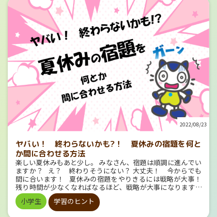
り)の３人を指します。 それだけの書の名人である弘法で
並ぶことになります。 米の品種の名前 ところでお米の品
も、書き損じることがあることにたとえて、このことわざが
種って個性的な名前ですよね。 「コシヒカリ」や「あきたこ
生まれました。 ところでこの弘法大師には、書道家以外
まち」など…… どういう由来があるのか、気になったので、
に、もうひとつよく知られた顔があります。 さて、この弘
調べてみました。 コシヒカリ 新潟県を中心に作られている
法大師の別名、みなさんはわかりますか？ ↓ ↓ ↓ ↓ ↓ ↓
お米です。 このあたりの地域はむかし、「越（こし）の国」
↓ ↓ ↓ ヒントは、平安初期に真言宗を開いたお坊さんで
と呼ばれており、 「越の国に光り輝く」品種になるようにと
す。 ↓ ↓ ↓ ↓ ↓ ↓ ↓ ↓ ↓ そう、空海です。 空海は唐に留
の願いから、 「コシヒカリ」と名付けられました。 （参
学し密教を学んで、帰国後に高野山に金剛峯寺（こんごうふ
考：新潟県HP「お米の質問箱4」） ひとめぼれ 宮城県を
じ）を立て、真言宗を開きました。 ちなみに、空海こと弘
中心に作られているお米です。 そのおいしさに、"ひとめぼ
法大師には、もうひとつ有名なことわざがあります。 「弘
れ"してしまうことが由来で、 愛されるお米になるように、
法筆を択（えら）ばず」 「その道の名人や達人は、道具の
との願いも込められています。 （参考：みやぎのお米HP
良し悪しをとやかく言わず、どんな道具でも上手に使いこな
「みやぎから。お米の新提案！」） あきたこまち 秋田県
す」という意味です。 「弘法にも筆の誤り」と「弘法筆を
を中心に作られているお米です。 秋田県湯沢市に生まれたと
択ばず」、２つもことわざになった空海はよほど字が上手だ
される、「小野小町」にちなんでいます。 小野小町は平安時
ったんですね。 まとめ 他にもことわざの中には歴史上の
代の歌人で、とても美しい女性だったといわれています。 あ
2022/08/23
偉人のエピソードにちなんだものがあります。 調べてみると
きたで生育した美味しいお米として末永く愛されるように、
面白いですよ。
との願いから、 「あきたこまち」と名付けられました。
ヤバい！ 終わらないかも?！ 夏休みの宿題を何と
（参考：全農秋田県本部HP「あきたの農畜産物」） つや
姫 山形県を中心に作られているお米です。 炊きあがりのつや
か間に合わせる方法
と輝きのすばらしさをよく表し、 女性の好感度も高いことか
楽しい夏休みもあと少し。 みなさん、宿題は順調に進んでい
らこの名前に決まりました。 「姫」には、10年かけて大切に
ますか？ え？ 終わりそうにない？ 大丈夫！ 今からでも
育ててきたという思いがこもっています。 （参考：JAグル
間に合います！ 夏休みの宿題をやりきるには戦略が大事！
ープHP「とれたて大百科」、つや姫10周年記念サイト「つ
残り時間が少なくなればなるほど、戦略が大事になります。
や姫憲章」） ゆめぴりか 北海道で作られているお米で
いきなり宿題をやり始めないで、まずは以下のことを踏まえ
小学生
学習のヒント
す。 「ピリカ」とは、アイヌ語で「美しい」という意味を持
て戦略を立てましょう。 宿題のボリュームを確認！ 終わっ
つ言葉です。 「夢」と「ピリカ」をかけあわせ、北海道米の
ていない宿題は何ですか？ それぞれどのくらい残っています