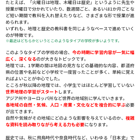
たとえば、「火曜日は地理、木曜日は歴史」というように先生や
授業が曜日で分かれていたり、数週間ごと、あるいは1か月ごとな
ど短い期間で教科を入れ替えたりなど、さまざまな形で授業が進
められます。
いずれも、地理と歴史の教科書を同じようなペースで進めていく
のが特徴です。
※最近はどちらかというとこのようなタイプの学校が多いようです。
このようなタイプの学校の場合、
今の時期に学習内容が一気に幅
広く、深くなる
のが大きなトピックです。
地理では、1学期の間は地図の見方などの基礎的な内容、都道府
県の位置や名前など小学校で一度習ったことが多く、単純に覚え
ればよいことが中心でした。
ところが秋以降の地理では、小学生ではほとんど学習していない
世界地理の学習がスタート
します。
アジア州やヨーロッパ州など世界の地域別に学んでいきます。
各地域の自然・気候、人口・産業・文化などを複合的に学ぶ
必要
が出てきます。
自然や気候がその地域にどのような影響を与えているのか、
複雑
な資料を読み取りながら考える力も必要
になります。
歴史では、秋に飛鳥時代や奈良時代など、いわゆる「日本史」で