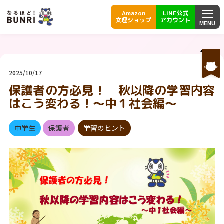
Amazon
LINE公式
文理ショップ
アカウント
MENU
2025/10/17
保護者の方必見！ 秋以降の学習内容
はこう変わる！～中１社会編～
中学生
保護者
学習のヒント