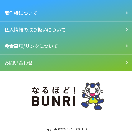
語活動で使われる教材です。 主に聞くこと・話すことに慣れ親しみ、
教科書に出てくる言葉について
外国語を通してコミュニケーションを図ろうとする態度を育むことを
の問題 お子さまの指
目指しています。 授業は「聞くこと」や「話すこと」を中心とした活
著作権について
導に便利な「てびき」 秋以降、ペースアップ
動型の学習がメインです。 歌やゲームなどのレクリエーションを通し
していく学習内容につまずきが出ないようにしたいところ。 この機会
て、英語を使うことに慣れ親しんでいきます。 一般的なカリキュラム
に、 「小学教科書ワーク」 をぜひともお買い求めのうえ、秋以降の学
ですと、3年生のスタートでは、簡単なあいさつや自己紹介の表現、数
習を万全の体制で進められるようにしてはいかがでしょうか？ その
字（1～20まで）など、身近な表現を学びました。 友達や先生とのや
個人情報の取り扱いについて
ために、秋からのご購入であっても、夏休み前の学習の復習として、
りとりを楽しみ、英語を使うことに慣れ始めた頃かもしれませんね。
ぜひ、習い終えた単元の問題も解くことをおすすめします。 参考：
夏休み前との違い 秋以降は、これまで慣れ親しんできた英語の音や
「小学教科書ワーク」で見る 夏休み前と夏休み後の学習の違い 文
リズムを活かして、さらに実践的なコミュニケーションに挑戦する活
字・言語 説明文 国語のおすすめ問題集 小学教科書
免責事項/リンクについて
動が増えてきます。 英語で「できること」がどんどん増えていく時期
ワーク 国語 学校の授業がよくわかる！ 教科書に完全対応した準拠版
だからこそ、難しさを感じる場面があるかもしれません。 １．新し
ワーク 充実した特典が毎日の学習をサポート ▶
い表現・単語を使って「伝え合う」活動に取り組む！ 授業では、色や
シリーズページはこちら ▶ご購入はこちら 小学教科書ドリル 国語
食べ物に加えて、スポーツや動物、身の回りのものの名前などの新し
1回10分！ 教科書がよくわかる！ オールカラーの教科書準拠版ドリ
お問い合わせ
い語句や表現を学びます。 そして、これらの語句や表現を使いなが
ル 手軽に取り組めて学習効果アップ ▶シリーズ
ら、自己紹介やインタビューなどの活動を実践していきます。 たとえ
ページはこちら ▶ご購入はこちら
ば、 「What do you like?（何が好きですか？）」 という質問に、 「I
like baseball.（ぼくは野球が好きです）」 のように答えます。 つま
り、自分のことや身の回りのことについてやりとりをし、より具体的
に会話するようになります。 新しい単語を覚えることで、英語で表現
できる内容がぐっと豊かになります。 ２．アルファベット（大文字）
に挑戦！ 英語の授業では、アルファベットの学習にも親しんでいきま
す。 特に大文字を中心に学び、アルファベットの「音」だけでなく、
大文字を習って自分の名前をつづるといった活動も行われます。 文字
に慣れておくことは、この先の英語学習で必ず役に立ちます。 小
3での学びは将来につながる！ 小学3・4年生の「外国語活動」で英語
の音やリズムに慣れ親しみ、「英語って楽しいな！」と思えること
は、とても大きな財産になります。 この活動を通して身につけた英語
への興味や聞く・話す力は、高学年で大きく花開きます。 そして、小
学5・6年生になると、英語は「外国語」という正式な教科に変わりま
Copyright©2026 BUNRI CO., LTD.