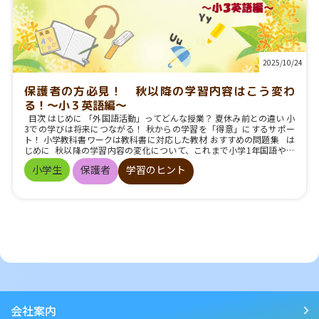
になります。 それだけでなく、その複雑な文章についての深い読み取
りが求められたり、文章内で覚える漢字の数が増えたりします。 つま
り、秋以降の学習は、それまでと比べて難しく感じやすくなるので
す。 ※教科書会社によって多少の違いがあります。 大きなギャップ
があるのは小学１年生 とくに大きな変化があるのが、小学校１年生で
す。 ①漢字の学習がスタート 夏休み前に覚えるべきはひらがなだけ
2025/10/24
でした。しかし、秋以降はカタカナに加えて、漢字の学習がスタート
します。 休み前は、ひらがなの習得だけにじっくり時間を取ることが
保護者の方必見！ 秋以降の学習内容はこう変わ
できました。 一方、秋以降は、②にお話しする「読むこと」の学習と
合わせてカタカナや漢字を学んでいきます。 つまり、１つのことを習
る！～小３英語編～
得するためにかける時間が短くなり、夏休み前と比べると学習の進度
目次 はじめに 「外国語活動」ってどんな授業？ 夏休み前との違い 小
がぐっと上がるのです。 ②「読むこと」は、注意
3での学びは将来につながる！ 秋からの学習を「得意」にするサポー
すべきポイントが増える 夏休み前は、ひらがなで書かれた短い文章を
ト！ 小学教科書ワークは教科書に対応した教材 おすすめの問題集 は
しっかり音読し、「問い」と「答え」の文をつかむなど、内容の大体
じめに 秋以降の学習内容の変化について、これまで小学1年国語や中
をとらえることが重要でした。 ですが、夏休み明けは文章が長くなり
学1年社会について取り上げました。 小学3年生で始まった「外国語活
ます。 説明文であれば、大事な言葉をおさえ、説明の順序に着目す
小学生
保護者
学習のヒント
動」（英語）の授業も、10月に入り、新しい学びに進んでいきます。
る、物語文であれば、場面の様子や人物の行動・気持ちをとらえるな
英語は小学5年生から「外国語」という正式な教科に変わります。 ま
ど、本格的な読解へと変わっていきます。 また、読むことで学んだ文
だまだ3年生の段階では問題なしと思っていらっしゃるかもしれませ
章の書き方をお手本として、図鑑などでほかの事例を調べてわかった
ん。 でも、お子さまの中には 「新しい単語や表現がたくさん出てき
ことを、ほかの人にわかりやすく説明する文章を書く場面も増えてい
て、少し難しくなってきたかも…」 「なんだか、急に英語が難しくな
きます。 お子様の不安を解消したい！と思ったら… 学習内容が難し
ったみたい」 という不安な気持ちが、生じているかもしれません。
くなったことで生じた勉強に対する不安は、大きくなる前にぜひ解消
この時期の小学３年生に何が起きているのでしょうか。 今回
したいところ。 そんなときにおすすめなのが、 「小学教科書ワーク」
は、小学3年生の英語が秋からどのように進んでいくのか、そしてその
です！ 小学教科書ワークは教科書に対応した教材 「小学教科
先の英語学習につながる大切な学びについてご紹介します！ 「外国
書ワーク」は、教科書会社の許諾を得て作成した「教科書準拠」の教
語活動」ってどんな授業？ 小学3・4年生の英語は「外国語活動」とよ
材です。 もくじや単元配列は教科書にそろえ、単元ごとに大事な言葉
ばれています。 目標は、英語の「音」や「基本的な表現」に慣れ親し
の確認や、問題を出題しています。 また、お子様の指導に便利な解説
むことや、外国の文化に触れてコミュニケーションの楽しさの基礎を
も充実しています。 つまり、学校の授業に合わせて、家庭学習で確か
育むことです。 この活動では、文部科学省が作成した教材『Let's Tr
な学力をつけることができます。 ※以下は、小学教科書ワークの誌面
会社案内
y!』がよく使用されます。 この『Let's Try!』は、3年生と4年生の外国
です。 単元名は教科書と同じ。