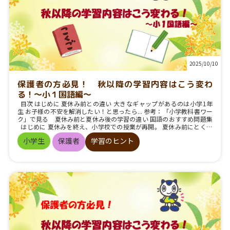
2025/10/10
保護者の方必見！ 秋以降の学習内容はこう変わ
る！～小１国語編～
目次 はじめに 夏休み前との違い 大きなギャップがあるのは小学1年
生 お子様の不安を解消したい！と思ったら... 参考：「小学教科書ワー
ク」で見る 夏休み前と夏休み後の学習の違い 国語のおすすめ問題集
はじめに 夏休みを終え、小学校での授業が再開。 夏休み前にとくに
心配ごとが生じなかったのであれば、「うちの子は、学校生活や勉
小学生
保護者
学習のヒント
強、心配なし！」と思っていらっしゃるかもしれません。 ですが、夏
休み明けしばらくすると、お子様の心に、 「今までは授業についてい
けたけれど、わからないことが出てきた」 「なんだか、勉強が難しく
なったみたい」 という不安な気持ちが、もしかしたら生じているかも
しれません。 もしこの時期に、お子様が勉強に対して不安を抱
き始めているとしたら、それはどこから生じているのでしょうか？
夏休み前との違い 新しい学年になって配られる教科書。 最初は、友達
とコミュニケーションをとる学習や、詩や短い物語文からスタートす
るのが大半です（※）。 ですが、夏休み以降は、新しい学年としての
学習が本格化するため、重要な単元や、長い文章を読んで学ぶ単元が
多くなります。 たとえば、「読むこと」の単元であれば、文章がこれ
までよりも長くなるだけでなく、書かれている内容や構成がより複雑